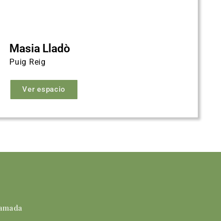
Masia Lladò
Puig Reig
Ver espacio
lamada