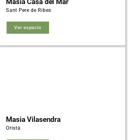
Masía Casa del Mar
Sant Pere de Ribes
Ver espacio
Masia Vilasendra
Oristà