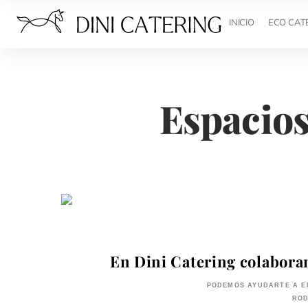
INICIO
ECO CAT
Espacios
En Dini Catering colabora
PODEMOS AYUDARTE A E
ROD