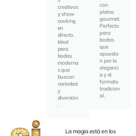
con
creativos
platos
y show
gourmet.
cooking
Perfecto
en
para
directo.
bodas
Ideal
que
para
apuesta
bodas
n por la
moderna
eleganci
s que
a y el
buscan
formato
variedad
tradicion
y
al.
diversión
.
La magia está en los