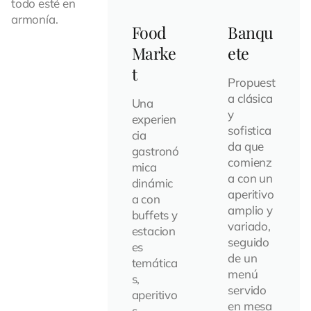
todo esté en
armonía.
Food
Banqu
Marke
ete
t
Propuest
a clásica
Una
y
experien
sofistica
cia
da que
gastronó
comienz
mica
a con un
dinámic
aperitivo
a con
amplio y
buffets y
variado,
estacion
seguido
es
de un
temática
menú
s,
servido
aperitivo
en mesa
s