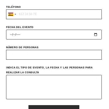
TELÉFONO
S
p
FECHA DEL EVENTO
a
i
n
NÚMERO DE PERSONAS
+
3
4
INDICA EL TIPO DE EVENTO, LA FECHA Y LAS PERSONAS PARA
REALIZAR LA CONSULTA