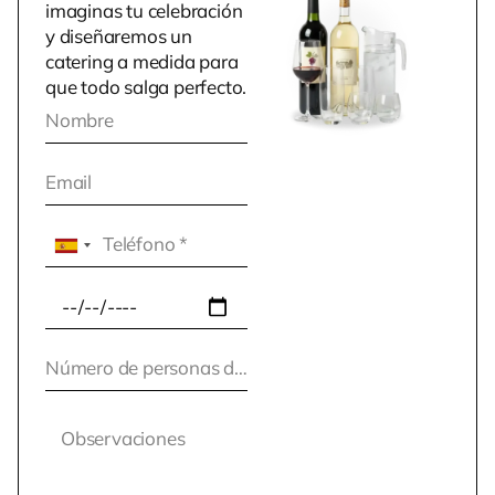
imaginas tu celebración
y diseñaremos un
catering a medida para
que todo salga perfecto.
S
p
a
i
n
+
3
4