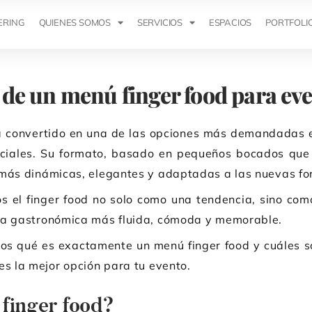
ERING
QUIENES SOMOS
SERVICIOS
ESPACIOS
PORTFOLI
s de un menú finger food para e
 ha convertido en una de las opciones más demandadas e
ociales. Su formato, basado en pequeños bocados que 
 más dinámicas, elegantes y adaptadas a las nuevas fo
s el finger food no solo como una tendencia, sino co
ia gastronómica más fluida, cómoda y memorable.
mos qué es exactamente un menú finger food y cuáles so
es la mejor opción para tu evento.
finger food?