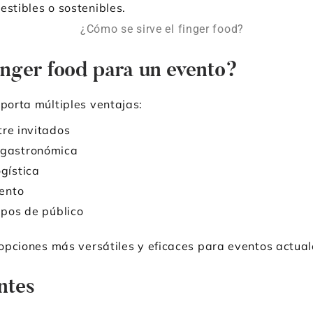
estibles o sostenibles.
inger food para un evento?
aporta múltiples ventajas:
ntre invitados
 gastronómica
ogística
vento
ipos de público
s opciones más versátiles y eficaces para eventos actual
entes